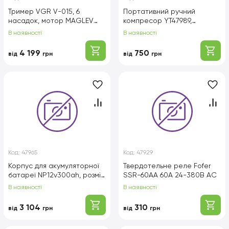
Тример VGR V-015, 6
Портативний ручний
насадок, мотор MAGLEV
компресор YT47989,
VECTOR 3, LED display, 9000
80000RPM, 40m / s, 275г,
В наявності
В наявності
RPM, акумулятор 2500mAh,
White, Box
Black / Gold, Box
4 199
750
від
грн
від
грн
Код:
47965
Код:
47929
Корпус для акумуляторної
Твердотельне реле Fofer
батареї NP12v300ah, розмір
SSR-60AA 60А 24-380В AC
зовнішній - 640х245х220 мм,
В наявності
В наявності
внутрішній - 588х225х215
мм Black
3 104
310
від
грн
від
грн