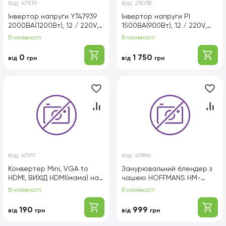
Код:
47939
Код:
29038
Інвертор напруги YT47939
Інвертор напруги PI
2000ВА(1200Вт), 12 / 220V,
1500ВА(900Вт), 12 / 220V,
approximated, 1
approximated, 1
В наявності
В наявності
універсальна розетка, клем
універсальна розетка, клем
+ крокодили, Red, Box
+ крокодили
0
1 750
від
грн
від
грн
Код:
47917
Код:
47896
Конвертер Mini, VGA to
Занурювальний блендер з
HDMI, ВИХІД HDMI(мама) на
чашею HOFFMANS HM-
ВХІД VGA(мама)+ AUDIO,
8023, 800W, Black
В наявності
В наявності
720P / 1080P, Black, BOX
190
999
від
грн
від
грн