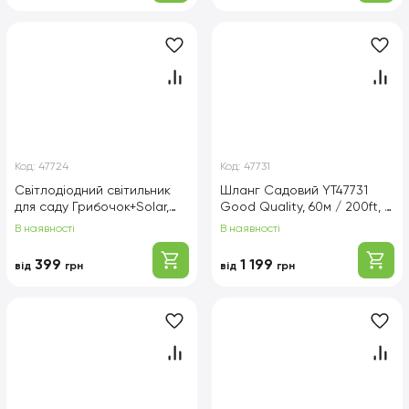
Код:
47724
Код:
47731
Світлодіодний світильник
Шланг Садовий YT47731
для саду Грибочок+Solar,
Good Quality, 60м / 200ft, +
1шт в упаковці, ціна за
розпилювач, Green, Box
В наявності
В наявності
упаковку, Box
399
1 199
від
грн
від
грн