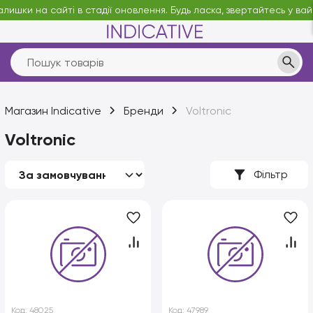
алишки на сайті в стадії оновлення. Будь ласка, звертайтесь у вай
Магазин Indicative
Бренди
Voltronic
Voltronic
Фільтр
Код:
48025
Код:
47989