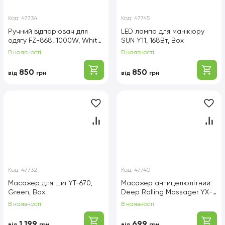
Код:
47734
Код:
47745
Ручний відпарювач для
LED лампа для манікюру
одягу FZ-868, 1000W, White,
SUN Y11, 168Вт, Box
Box
В наявності
В наявності
850
850
від
грн
від
грн
Код:
47732
Код:
47740
Масажер для шиї YT-670,
Масажер антицелюлітний
Green, Box
Deep Rolling Massager YX-
720, Black, Box
В наявності
В наявності
1 199
699
від
грн
від
грн