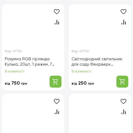
Код:
47736
Код:
47726
Розумна RGB гірлянда
Світлодіодний світильник
Кулька, 20шт, 1 режим, 7
для саду Феєрверк
метрів, чорна ізоляція, BOX
60LED+Solar, 2шт в упаковці,
В наявності
В наявності
ціна за упаковку, Box
750
250
від
грн
від
грн