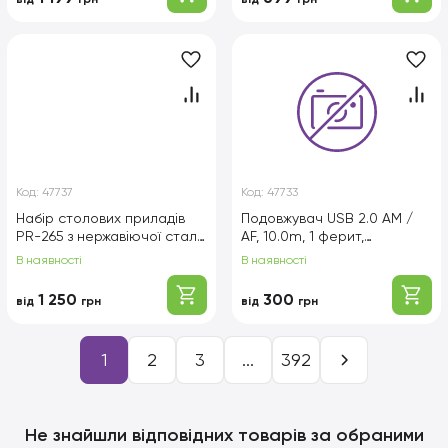
Код:
47737
Код:
47733
Набір столових приладів
Подовжувач USB 2.0 AM /
PR-265 з нержавіючої сталі
AF, 10.0m, 1 ферит,
24 предмети, Box
прозорий синій Q50
В наявності
В наявності
1 250
300
від
грн
від
грн
1
2
3
...
392
Не знайшли відповідних товарів за обраними