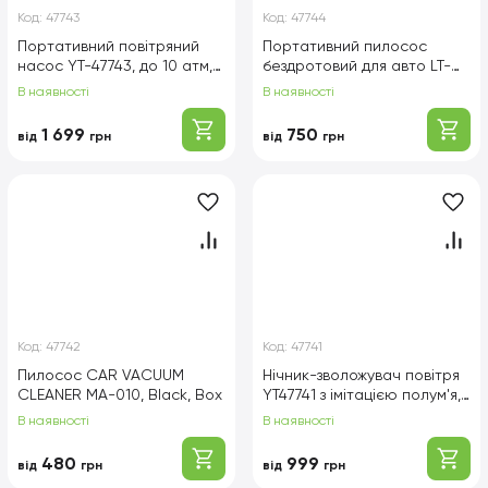
Код:
47743
Код:
47744
Портативний повітряний
Портативний пилосос
насос YT-47743, до 10 атм,
бездротовий для авто LT-
Silver / Black, Box
113CT, Black, Box
В наявності
В наявності
1 699
750
від
грн
від
грн
Код:
47742
Код:
47741
Пилосос CAR VACUUM
Нічник-зволожувач повітря
CLEANER MA-010, Black, Box
YT47741 з імітацією полум'я,
Led RGB, Black, Box
В наявності
В наявності
480
999
від
грн
від
грн