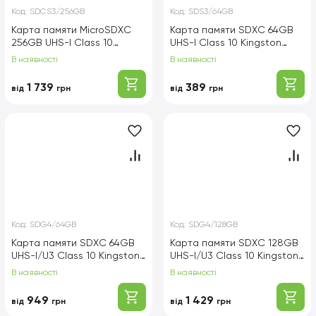
Код:
SDCS3/256GB
Код:
SDS3/64GB
Карта памяти MicroSDXC
Карта памяти SDXC 64GB
256GB UHS-I Class 10
UHS-I Class 10 Kingston
Kingston Canvas Select
Canvas Select Plus
В наявності
В наявності
Plus R150MB/s + SD-
R100MB/s (SDS3/64GB)
адаптер (SDCS3/256GB)
1 739
389
від
грн
від
грн
Код:
SDG4/64GB
Код:
SDG4/128GB
Карта памяти SDXC 64GB
Карта памяти SDXC 128GB
UHS-I/U3 Class 10 Kingston
UHS-I/U3 Class 10 Kingston
Canvas Go! Plus
Canvas Go! Plus
В наявності
В наявності
R200/W200MB/s
R200/W200MB/s
(SDG4/64GB)
(SDG4/128GB)
949
1 429
від
грн
від
грн