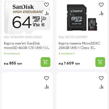
Код:
SDSQQNR-064G-GN6IA
Код:
SDCS3/256GBSP
Карта пам'яті SanDisk
Карта памяти MicroSDXC
microSD 64GB C10 UHS-I U3
256GB UHS-I Class 10
V30 R100/W40MB/s High
Kingston Canvas Select
В наявності
В наявності
Endurance
Plus R150MB/s
(SDCS3/256GBSP)
855
1 609
від
грн
від
грн