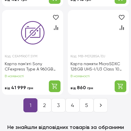
Код:
CEAM960T.SYM
Код:
MB-MD128SA/EU
Карта пам'яті Sony
Карта памяти MicroSDXC
CFexpress Type A 960GB
128GB UHS-I/U3 Class 10
R800/W700 Tough
Samsung Pro Plus + SD-
В наявності
В наявності
адаптер (MB-MD128SA/EU)
41 999
860
від
грн
від
грн
1
2
3
4
5
Не знайшли відповідних товарів за обраними