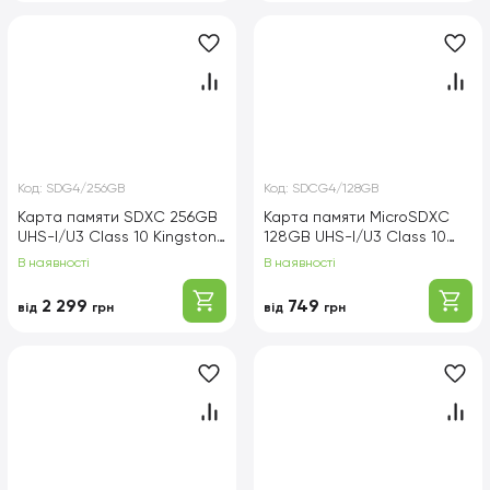
Код:
SDG4/256GB
Код:
SDCG4/128GB
Карта памяти SDXC 256GB
Карта памяти MicroSDXC
UHS-I/U3 Class 10 Kingston
128GB UHS-I/U3 Class 10
Canvas Go! Plus
Kingston Canvas Go! Plus
В наявності
В наявності
R200/W160MB/s
R200/W200MB/s + SD-
(SDG4/256GB)
адаптер (SDCG4/128GB)
2 299
749
від
грн
від
грн