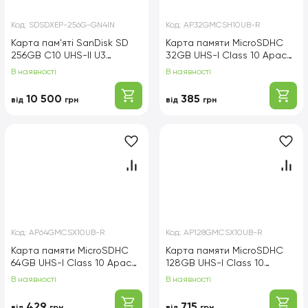
Код:
SDSDXEP-256G-GN4IN
Код:
AP32GMCSH10UB-R
Карта пам'яті SanDisk SD
Карта памяти MicroSDHC
256GB C10 UHS-II U3
32GB UHS-I Class 10 Apacer
R280/W150MB/s Extreme
+ SD adapter
В наявності
В наявності
Pro V60
(AP32GMCSH10UB-R)
10 500
385
від
грн
від
грн
Код:
AP64GMCSX10UB-R
Код:
AP128GMCSX10UB-R
Карта памяти MicroSDHC
Карта памяти MicroSDHC
64GB UHS-I Class 10 Apacer
128GB UHS-I Class 10
+ SD adapter
Apacer + SD adapter
В наявності
В наявності
(AP64GMCSX10UB-R)
(AP128GMCSX10UB-R)
429
715
від
грн
від
грн