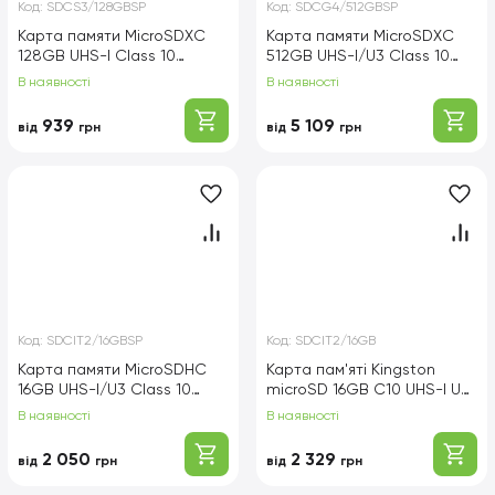
Код:
SDCS3/128GBSP
Код:
SDCG4/512GBSP
Карта памяти MicroSDXC
Карта памяти MicroSDXC
128GB UHS-I Class 10
512GB UHS-I/U3 Class 10
Kingston Canvas Select
Kingston Canvas Go! Plus
В наявності
В наявності
Plus R150MB/s
R200/W160MB/s
(SDCS3/128GBSP)
(SDCG4/512GBSP)
939
5 109
від
грн
від
грн
Код:
SDCIT2/16GBSP
Код:
SDCIT2/16GB
Карта памяти MicroSDHC
Карта пам'яті Kingston
16GB UHS-I/U3 Class 10
microSD 16GB C10 UHS-I U3
Kingston Industrial
A2 V30 R100/W80MB/s + SD
В наявності
В наявності
(SDCIT2/16GBSP)
Industrial
2 050
2 329
від
грн
від
грн