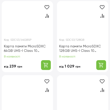
Код:
SDCS3/64GBSP
Код:
SDCS3/128GB
Карта памяти MicroSDXC
Карта памяти MicroSDXC
64GB UHS-I Class 10
128GB UHS-I Class 10
Kingston Canvas Select
Kingston Canvas Select
В наявності
В наявності
Plus R100MB/s
Plus R150MB/s + SD-
(SDCS3/64GBSP)
адаптер (SDCS3/128GB)
239
1 029
від
грн
від
грн