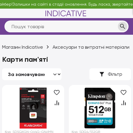
р!
Залишки на сайті в стадії оновлення. Будь ласка, звертайтесь у 
Магазин Indicative
Аксесуари та витратні матеріали
Карти пам'яті
Фільтр
Код:
SDSQXGN-064G-GN6MN
Код:
SDG4/512GB