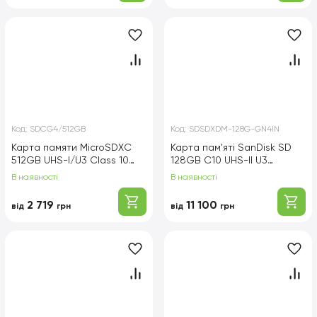
Код:
SDCG4/512GB
Код:
SDSDXDM-128G-GN4IN
Карта памяти MicroSDXC
Карта пам'яті SanDisk SD
512GB UHS-I/U3 Class 10
128GB C10 UHS-II U3
Kingston Canvas Go! Plus
R300/W300MB/s Extreme
В наявності
В наявності
R200/W160MB/s + SD-
Pro V90
адаптер (SDCG4/512GB)
2 719
11 100
від
грн
від
грн