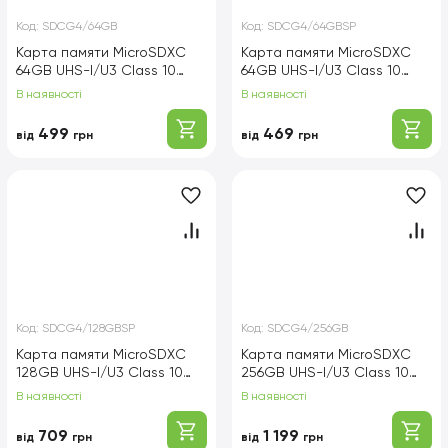
Код:
SDCG4/64GB
Код:
SDCG4/64GBSP
Карта памяти MicroSDXC
Карта памяти MicroSDXC
64GB UHS-I/U3 Class 10
64GB UHS-I/U3 Class 10
Kingston Canvas Go! Plus
Kingston Canvas Go! Plus
В наявності
В наявності
R200/W200MB/s + SD-
R200/W200MB/s
адаптер (SDCG4/64GB)
(SDCG4/64GBSP)
499
469
від
грн
від
грн
Код:
SDCG4/128GBSP
Код:
SDCG4/256GB
Карта памяти MicroSDXC
Карта памяти MicroSDXC
128GB UHS-I/U3 Class 10
256GB UHS-I/U3 Class 10
Kingston Canvas Go! Plus
Kingston Canvas Go! Plus
В наявності
В наявності
R200/W200MB/s
R200/W160MB/s + SD-
(SDCG4/128GBSP)
адаптер (SDCG4/256GB)
709
1 199
від
грн
від
грн