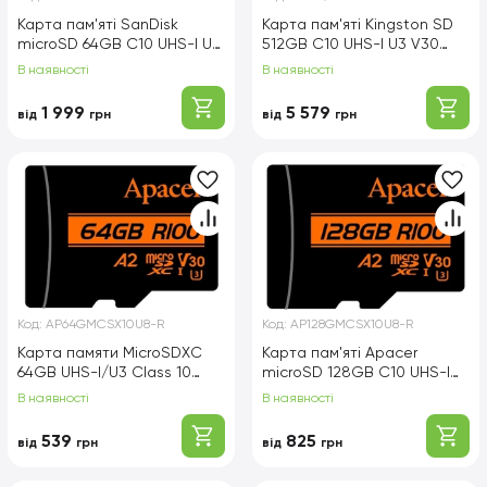
Карта пам'яті SanDisk
Карта пам'яті Kingston SD
microSD 64GB C10 UHS-I U3
512GB C10 UHS-I U3 V30
A2 V30 R170/W80MB/s
R200/W160MB/s
В наявності
В наявності
Extreme GO
1 999
5 579
від
грн
від
грн
Код:
AP64GMCSX10U8-R
Код:
AP128GMCSX10U8-R
Карта памяти MicroSDXC
Карта пам'яті Apacer
64GB UHS-I/U3 Class 10
microSD 128GB C10 UHS-I
Apacer (AP64GMCSX10U8-R)
U3 A2 R100/W80MB/s + SD
В наявності
В наявності
+ SD адаптер
539
825
від
грн
від
грн