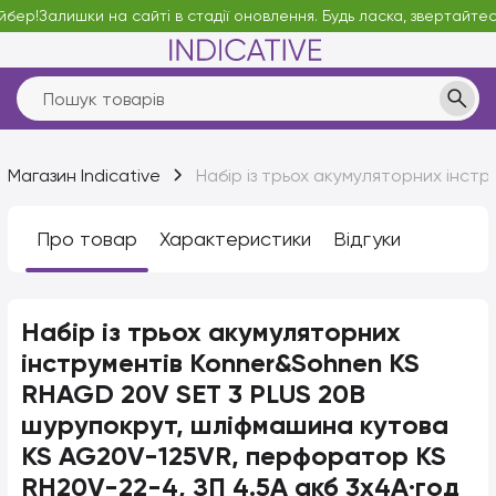
ер!
Залишки на сайті в стадії оновлення. Будь ласка, звертайтесь 
Магазин Indicative
Набір із трьох акумуляторних інст
Про товар
Характеристики
Відгуки
Набір із трьох акумуляторних
інструментів Konner&Sohnen KS
RHAGD 20V SET 3 PLUS 20В
шурупокрут, шліфмашина кутова
KS AG20V-125VR, перфоратор KS
RH20V-22-4, ЗП 4.5А акб 3х4А·год